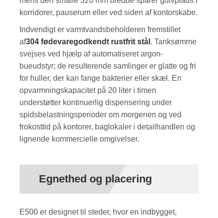
mens den smalle 320 mm bredde sparer gulvplads i
korridorer, pauserum eller ved siden af ​​kontorskabe.
Indvendigt er varmtvandsbeholderen fremstillet
af
304 fødevaregodkendt rustfrit stål
. Tanksømme
svejses ved hjælp af automatiseret argon-
bueudstyr; de resulterende samlinger er glatte og fri
for huller, der kan fange bakterier eller skæl. En
opvarmningskapacitet på 20 liter i timen
understøtter kontinuerlig dispensering under
spidsbelastningsperioder om morgenen og ved
frokosttid på kontorer, baglokaler i detailhandlen og
lignende kommercielle omgivelser.
Egnethed og placering
E500 er designet til steder, hvor en indbygget,