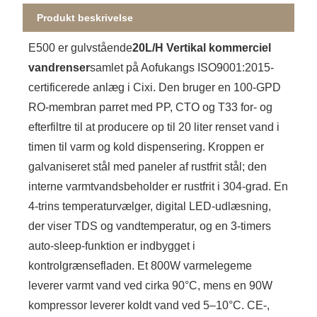
Produkt beskrivelse
E500 er gulvstående
20L/H Vertikal kommerciel
vandrenser
samlet på Aofukangs ISO9001:2015-
certificerede anlæg i Cixi. Den bruger en 100-GPD
RO-membran parret med PP, CTO og T33 for- og
efterfiltre til at producere op til 20 liter renset vand i
timen til varm og kold dispensering. Kroppen er
galvaniseret stål med paneler af rustfrit stål; den
interne varmtvandsbeholder er rustfrit i 304-grad. En
4-trins temperaturvælger, digital LED-udlæsning,
der viser TDS og vandtemperatur, og en 3-timers
auto-sleep-funktion er indbygget i
kontrolgrænsefladen. Et 800W varmelegeme
leverer varmt vand ved cirka 90°C, mens en 90W
kompressor leverer koldt vand ved 5–10°C. CE-,