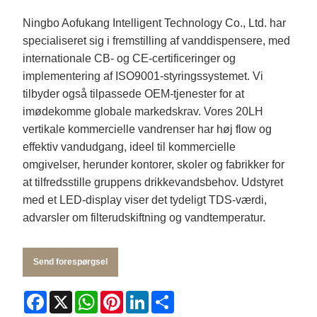
Ningbo Aofukang Intelligent Technology Co., Ltd. har
specialiseret sig i fremstilling af vanddispensere, med
internationale CB- og CE-certificeringer og
implementering af ISO9001-styringssystemet. Vi
tilbyder også tilpassede OEM-tjenester for at
imødekomme globale markedskrav. Vores 20LH
vertikale kommercielle vandrenser har høj flow og
effektiv vandudgang, ideel til kommercielle
omgivelser, herunder kontorer, skoler og fabrikker for
at tilfredsstille gruppens drikkevandsbehov. Udstyret
med et LED-display viser det tydeligt TDS-værdi,
advarsler om filterudskiftning og vandtemperatur.
Send forespørgsel
Facebook
X
WhatsApp
Pinterest
LinkedIn
Share