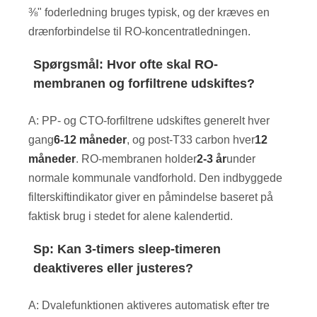
⅜" foderledning bruges typisk, og der kræves en
drænforbindelse til RO-koncentratledningen.
Spørgsmål: Hvor ofte skal RO-
membranen og forfiltrene udskiftes?
A: PP- og CTO-forfiltrene udskiftes generelt hver
gang
6-12 måneder
, og post-T33 carbon hver
12
måneder
. RO-membranen holder
2-3 år
under
normale kommunale vandforhold. Den indbyggede
filterskiftindikator giver en påmindelse baseret på
faktisk brug i stedet for alene kalendertid.
Sp: Kan 3-timers sleep-timeren
deaktiveres eller justeres?
A: Dvalefunktionen aktiveres automatisk efter tre