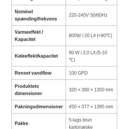
Nominel
220-240V 50/60Hz
spænding/frekvens
Varmeeffekt /
800W / 20 L/t (≈90℃)
Kapacitet
90 W / 2,0 L/t (5-10
Køleeffekt/kapacitet
℃)
Renset vandflow
100 GPD
Produktets
320 × 390 × 1350 mm
dimensioner
Pakningsdimensioner
450 × 377 × 1385 mm
5-lags brun
Pakke
kartonæske