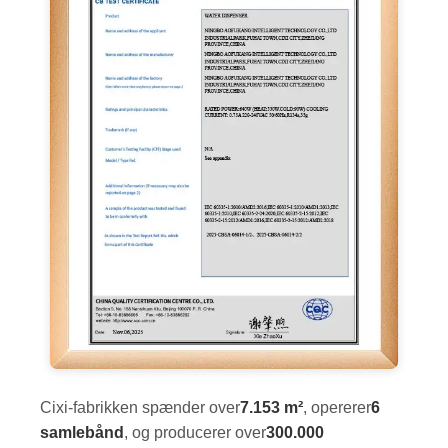
Cixi-fabrikken spænder over
7.153 m²
, opererer
6
samlebånd
, og producerer over
300.000