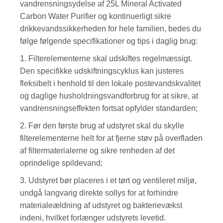
vandrensningsydelse af 25L Mineral Activated
Carbon Water Purifier og kontinuerligt sikre
drikkevandssikkerheden for hele familien, bedes du
følge følgende specifikationer og tips i daglig brug:
1. Filterelementerne skal udskiftes regelmæssigt.
Den specifikke udskiftningscyklus kan justeres
fleksibelt i henhold til den lokale postevandskvalitet
og daglige husholdningsvandforbrug for at sikre, at
vandrensningseffekten fortsat opfylder standarden;
2. Før den første brug af udstyret skal du skylle
filterelementerne helt for at fjerne støv på overfladen
af ​​filtermaterialerne og sikre renheden af ​​det
oprindelige spildevand;
3. Udstyret bør placeres i et tørt og ventileret miljø,
undgå langvarig direkte sollys for at forhindre
materialeældning af udstyret og bakterievækst
indeni, hvilket forlænger udstyrets levetid.