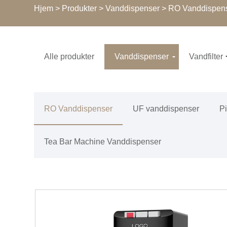
Hjem
>
Produkter
>
Vanddispenser
>
RO Vanddispen
Alle produkter
Vanddispenser
Vandfilter
RO Vanddispenser
UF vanddispenser
P
Tea Bar Machine Vanddispenser