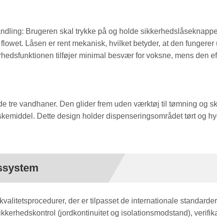
andling: Brugeren skal trykke på og holde sikkerhedslåseknapp
lowet. Låsen er rent mekanisk, hvilket betyder, at den fungerer 
erhedsfunktionen tilføjer minimal besvær for voksne, mens den ef
 tre vandhaner. Den glider frem uden værktøj til tømning og sky
iddel. Dette design holder dispenseringsområdet tørt og hygiej
tssystem
alitetsprocedurer, der er tilpasset de internationale standarde
sikkerhedskontrol (jordkontinuitet og isolationsmodstand), verifi