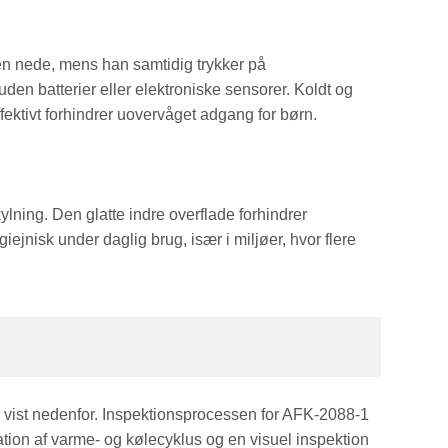
en nede, mens han samtidig trykker på
uden batterier eller elektroniske sensorer. Koldt og
fektivt forhindrer uovervåget adgang for børn.
lning. Den glatte indre overflade forhindrer
nisk under daglig brug, især i miljøer, hvor flere
r vist nedenfor. Inspektionsprocessen for AFK-2088-1
kation af varme- og kølecyklus og en visuel inspektion