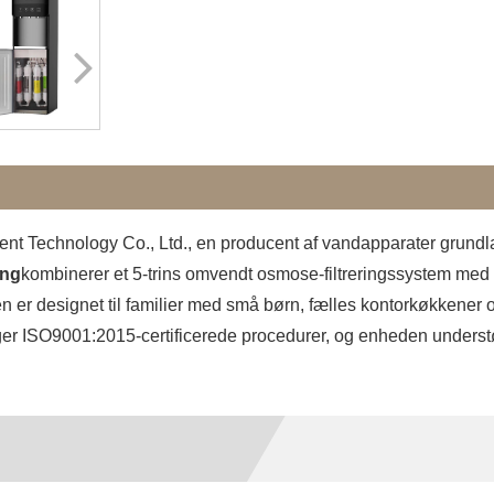
nt Technology Co., Ltd., en producent af vandapparater grundlag
ing
kombinerer et 5-trins omvendt osmose-filtreringssystem me
designet til familier med små børn, fælles kontorkøkkener og en
følger ISO9001:2015-certificerede procedurer, og enheden unders