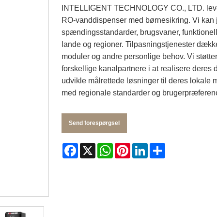
INTELLIGENT TECHNOLOGY CO., LTD. leverer f
RO-vanddispenser med børnesikring. Vi kan 
spændingsstandarder, brugsvaner, funktionelle
lande og regioner. Tilpasningstjenester dække
moduler og andre personlige behov. Vi støtte
forskellige kanalpartnere i at realisere deres
udvikle målrettede løsninger til deres lokale 
med regionale standarder og brugerpræferenc
Send forespørgsel
Facebook
X
WhatsApp
Pinterest
LinkedIn
Share