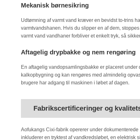
Mekanisk børnesikring
Udtømning af varmt vand kræver en bevidst to-trins h
varmtvandshanen. Hvis du slipper en af ​​dem, stoppes f
varmt vand vandhaner forbliver et enkelt tryk, så sikk
Aftagelig drypbakke og nem rengøring
En aftagelig vandopsamlingsbakke er placeret under de
kalkopbygning og kan rengøres med almindelig opvaskem
brugere har adgang til maskinen i løbet af dagen.
Fabrikscertificeringer og kvalite
Aofukangs Cixi-fabrik opererer under dokumenterede kv
inkluderer en tryktest af vandkredsløbet, en elektrisk 