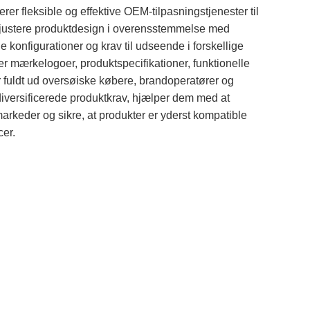
leksible og effektive OEM-tilpasningstjenester til
justere produktdesign i overensstemmelse med
 konfigurationer og krav til udseende i forskellige
r mærkelogoer, produktspecifikationer, funktionelle
r fuldt ud oversøiske købere, brandoperatører og
 diversificerede produktkrav, hjælper dem med at
markeder og sikre, at produkter er yderst kompatible
er.