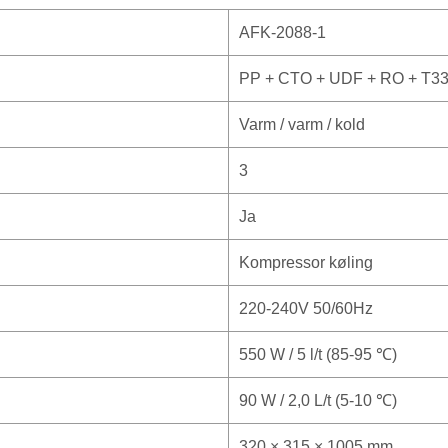
AFK-2088-1
PP + CTO + UDF + RO + T3
Varm / varm / kold
3
Ja
Kompressor køling
220-240V 50/60Hz
550 W / 5 l/t (85-95 ℃)
90 W / 2,0 L/t (5-10 ℃)
320 × 315 × 1005 mm