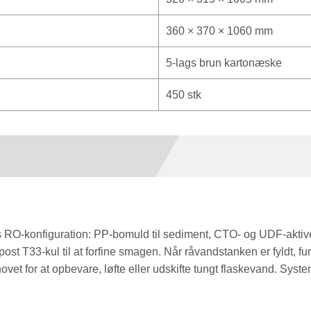
360 × 370 × 1060 mm
5-lags brun kartonæske
450 stk
ins RO-konfiguration: PP-bomuld til sediment, CTO- og UDF-aktiv
n post T33-kul til at forfine smagen. Når råvandstanken er fyldt, 
et for at opbevare, løfte eller udskifte tungt flaskevand. Syste