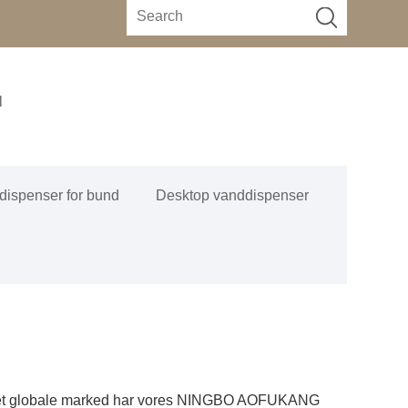
l
dispenser for bund
Desktop vanddispenser
a det globale marked har vores NINGBO AOFUKANG