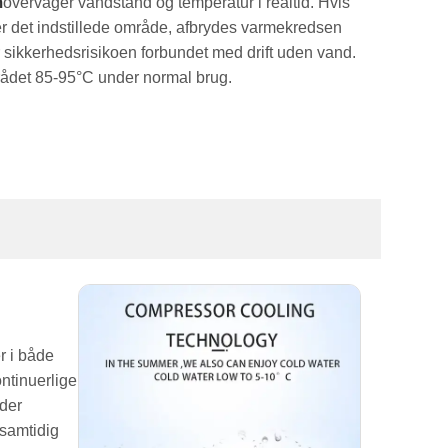
m
overvåger vandstand og temperatur i realtid. Hvis
ger det indstillede område, afbrydes varmekredsen
 sikkerhedsrisikoen forbundet med drift uden vand.
rådet 85-95°C under normal brug.
r i både
ntinuerlige
der
 samtidig