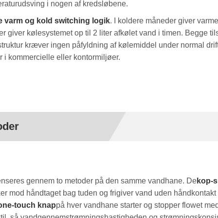
raturudsving i nogen af ​​kredsløbene.
 varm og kold switching logik
. I koldere måneder giver varm
er giver kølesystemet op til 2 liter afkølet vand i timen. Begge ti
uktur kræver ingen påfyldning af kølemiddel under normal drift
r i kommercielle eller kontormiljøer.
oder
enseres gennem to metoder på den samme vandhane. De
kop-
kker mod håndtaget bag tuden og frigiver vand uden håndkontakt
one-touch knap
på hver vandhane starter og stopper flowet me
ntil, så vandgennemstrømningshastigheden og strømningskonsis