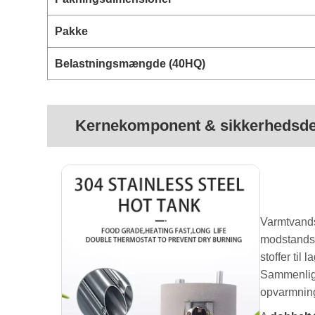
Pakke
Belastningsmængde (40HQ)
Kernekomponent & sikkerhedsd
Varmtvands
modstandsd
stoffer til
Sammenligne
opvarmnings