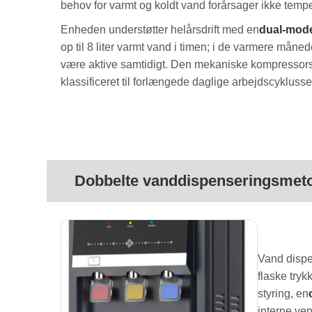
behov for varmt og koldt vand forårsager ikke tempe
Enheden understøtter helårsdrift med en
dual-mode
op til 8 liter varmt vand i timen; i de varmere måned
være aktive samtidigt. Den mekaniske kompressorstr
klassificeret til forlængede daglige arbejdscyklusse
Dobbelte vanddispenseringsmet
Vand disp
flaske try
styring, en
interne ve