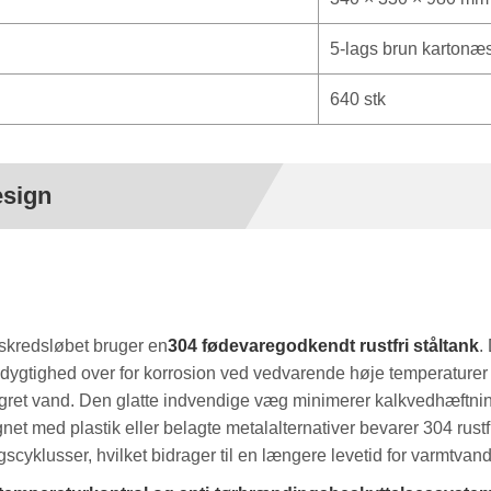
5-lags brun kartonæ
640 stk
esign
kredsløbet bruger en
304 fødevaregodkendt rustfri ståltank
.
ygtighed over for korrosion ved vedvarende høje temperaturer o
 lagret vand. Den glatte indvendige væg minimerer kalkvedhæftni
t med plastik eller belagte metalalternativer bevarer 304 rustfri
cyklusser, hvilket bidrager til en længere levetid for varmtvan