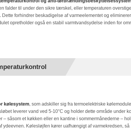
temperaturkontrol og anti-tørbrændingsbeskyttelsessyste
 falder til under den sikre tærskel, eller temperaturen oversti
. Dette forhindrer beskadigelse af varmeelementet og eliminerer
ulet opretholder også en stabil varmtvandsydelse inden for om
mperaturkontrol
r kølesystem
, som adskiller sig fra termoelektriske kølemodule
løbet leverer vand ved 5-10°C og holder dette område under ko
r – såsom et køkken eller en kantine i sommermånederne – hol
f ydeevnen. Kølesløjfen kører uafhængigt af varmekredsen, så