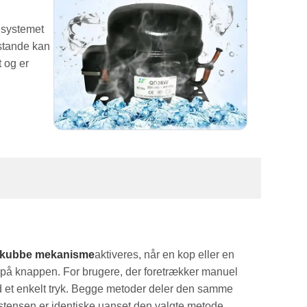
esystemet
lstande kan
 og er
skubbe mekanisme
aktiveres, når en kop eller en
 på knappen. For brugere, der foretrækker manuel
d et enkelt tryk. Begge metoder deler den samme
tensen er identiske uanset den valgte metode.