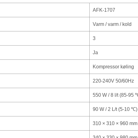
AFK-1707
Varm / varm / kold
3
Ja
Kompressor køling
220-240V 50/60Hz
550 W / 8 l/t (85-95 
90 W / 2 L/t (5-10 ℃)
310 × 310 × 960 mm
340 × 330 × 980 mm