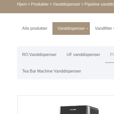
Hjem
>
Produkter
>
Vanddispenser
>
Pipeline vanddi
Alle produkter
Vanddispenser
Vandfilter
RO Vanddispenser
UF vanddispenser
P
Tea Bar Machine Vanddispenser