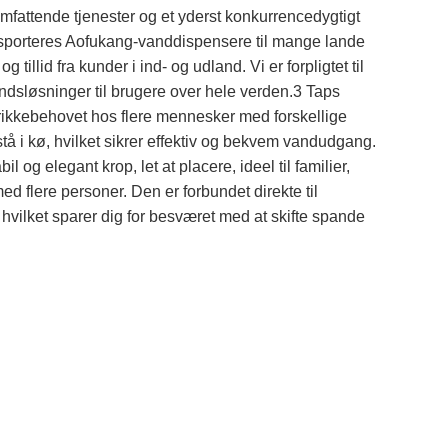
mfattende tjenester og et yderst konkurrencedygtigt
sporteres Aofukang-vanddispensere til mange lande
tillid fra kunder i ind- og udland. Vi er forpligtet til
dsløsninger til brugere over hele verden.3 Taps
rikkebehovet hos flere mennesker med forskellige
å i kø, hvilket sikrer effektiv og bekvem vandudgang.
l og elegant krop, let at placere, ideel til familier,
ed flere personer. Den er forbundet direkte til
hvilket sparer dig for besværet med at skifte spande