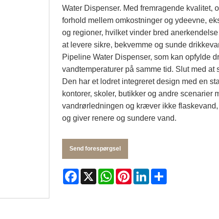
Water Dispenser. Med fremragende kvalitet, o
forhold mellem omkostninger og ydeevne, ek
og regioner, hvilket vinder bred anerkendelse og 
at levere sikre, bekvemme og sunde drikkevan
Pipeline Water Dispenser, som kan opfylde d
vandtemperaturer på samme tid. Slut med at st
Den har et lodret integreret design med en stabi
kontorer, skoler, butikker og andre scenarier m
vandrørledningen og kræver ikke flaskevand, 
og giver renere og sundere vand.
Send forespørgsel
Facebook
X
WhatsApp
Pinterest
LinkedIn
Share