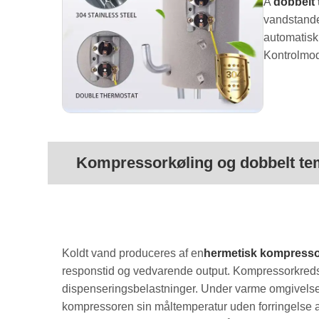
A
dobbelt 
vandstanden
automatisk
Kontrolmod
Kompressorkøling og dobbelt te
Koldt vand produceres af en
hermetisk kompresso
responstid og vedvarende output. Kompressorkreds
dispenseringsbelastninger. Under varme omgivelse
kompressoren sin måltemperatur uden forringelse a