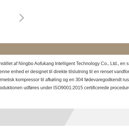
mstillet af Ningbo Aofukang Intelligent Technology Co., Ltd., en 
Denne enhed er designet til direkte tilslutning til en renset vand
tisk kompressor til afkøling og en 304 fødevaregodkendt rustf
Produktionen udføres under ISO9001:2015 certificerede procedu