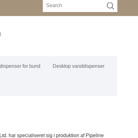
l
dispenser for bund
Desktop vanddispenser
d. har specialiseret sig i produktion af Pipeline