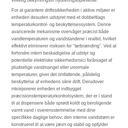
virkelig bekymringsfri hydreringsoplevelse.
For at garantere driftssikkerheden i aktive miljøer er
enheden desuden udstyret med et dobbeltlags
temperaturkontrol- og beskyttelsessystem. Denne
avancerede mekanisme overvåger præcist både
vandtemperaturen og vandstandene i realtid, hvilket
effektivt eliminerer risikoen for "tørbrænding". Ved at
forhindre intern beskadigelse af udstyr og
potentielle elektriske sikkerhedsrisici forårsaget af
pludselige vandmangel eller unormale
temperaturer, giver det omfattende, pålidelig
beskyttelse af enhedens sikre drift. Derudover
inkorporerer enheden et indbygget
præcisionstemperaturkontrolsystem, der er i stand
til at dispensere både sprødt koldt og beroligende
varmt vand i overensstemmelse med dine
specifikke daglige behov; den interne vandstrøm er
konstrueret til at være jævn og stabil og opfylder