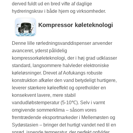
derved fuldt ud en bred vifte af daglige
hydreringskrav i både hjem og virksomheder.
Kompressor køleteknologi
Denne lille rørledningsvanddispenser anvender
avanceret, yderst pålidelig
kompressorkøleteknologi, der i høj grad udklasser
standard, langsommere halvleder elektroniske
køleløsninger. Drevet af Aofukangs robuste
konstruktion afkøler den vand betydeligt hurtigere,
leverer stærkere køleeffekt og opretholder en
konsekvent lavere, mere stabil
vandudløbstemperatur (5-10℃). Selv i varmt
omgivende sommerklima – såsom vores
fremtrædende eksportmarkeder i Mellemøsten og
Sydøstasien – bringer det hurtigt vandet ned til en
sprød, isnende temperatur, der perfekt opfylder