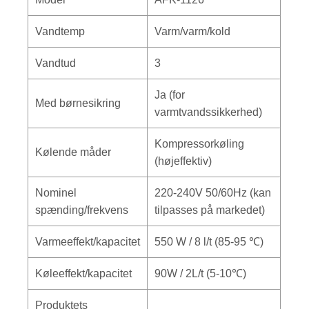
Vandtemp
Varm/varm/kold
Vandtud
3
Ja (for
Med børnesikring
varmtvandssikkerhed)
Kompressorkøling
Kølende måder
(højeffektiv)
Nominel
220-240V 50/60Hz (kan
spænding/frekvens
tilpasses på markedet)
Varmeeffekt/kapacitet
550 W / 8 l/t (85-95 ℃)
Køleeffekt/kapacitet
90W / 2L/t (5-10℃)
Produktets