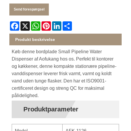
Send forespørgsel
Facebook
X
WhatsApp
Pinterest
LinkedIn
Share
Produkt beskrivelse
Køb denne bordplade Small Pipeline Water
Dispenser af Aofukang hos os. Perfekt til kontorer
og køkkener, denne kompakte stationære pipeline-
vanddispenser leverer frisk varmt, varmt og koldt
vand uden tunge flasker. Den har et ISO9001-
certificeret design og streng QC for maksimal
pålidelighed.
Produktparameter
Model
AFK-1126